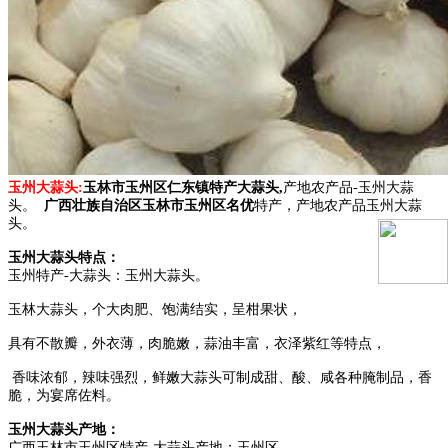
玉州大蒜头
:
玉林市玉州区仁东镇特产大蒜头,
产地农产品-玉州大蒜
头。
广西壮族自治区玉林市玉州区名优
特产，产地农产品玉州大蒜
头。
玉州大蒜头特点：
玉州特产-大蒜头：玉州大蒜头。
玉林大蒜头，个大肉肥、饱满结实，呈柑果状，
具有不散瓣，外衣薄，肉脆嫩，蒜油丰富，衣泽紫红等特点，
香味浓郁，辣味强烈，鲜嫩大蒜头可制成甜、酸、咸各种腌制品，香
脆，为宴席佐料。
玉州大蒜头产地：
广西玉林市玉州区特产-大蒜头产地：玉州区。