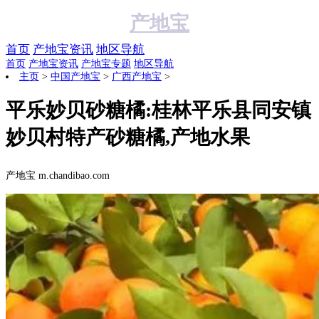
产地宝
首页
产地宝资讯
地区导航
首页
产地宝资讯
产地宝专题
地区导航
主页
>
中国产地宝
>
广西产地宝
>
平乐妙贝砂糖橘:桂林平乐县同安镇
妙贝村特产砂糖橘,产地水果
阅读:
产地宝 m.chandibao.com