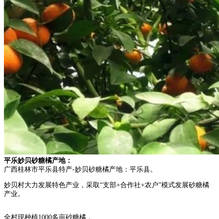
平乐妙贝砂糖橘产地：
广西桂林市平乐县特产-妙贝砂糖橘产地：平乐县。
妙贝村大力发展特色产业，采取“支部+合作社+农户”模式发展砂糖橘
产业。
全村现种植1000多亩砂糖橘，